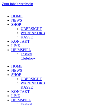
AUSVERKAUFT
Zum Inhalt wechseln
HOME
NEWS
SHOP
ÜBERSICHT
WARENKORB
KASSE
KONTAKT
LIVE
HEIMSPIEL
Festival
Clubshow
HOME
NEWS
SHOP
ÜBERSICHT
WARENKORB
KASSE
KONTAKT
LIVE
HEIMSPIEL
Festival