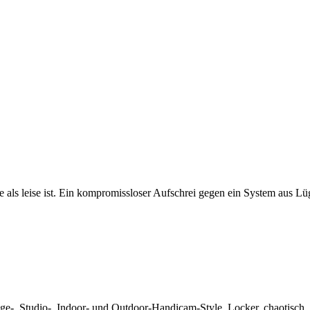
e als leise ist. Ein kompromissloser Aufschrei gegen ein System aus Lü
age-, Studio-, Indoor- und Outdoor-Handicam-Style. Locker, chaotisc