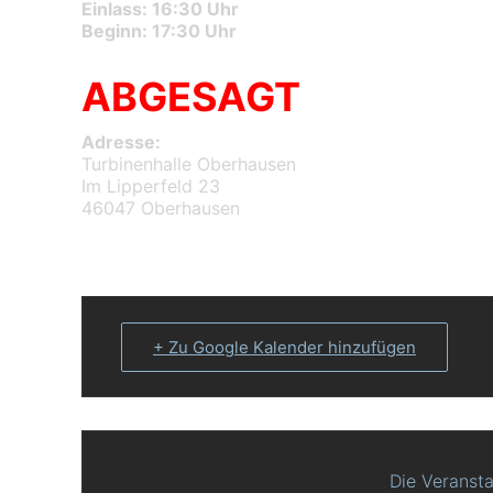
Einlass: 16:30 Uhr
Beginn: 17:30 Uhr
ABGESAGT
Adresse:
Turbinenhalle Oberhausen
Im Lipperfeld 23
46047 Oberhausen
+ Zu Google Kalender hinzufügen
Die Veransta