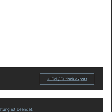
+ iCal / Outlook export
ltung ist beendet.