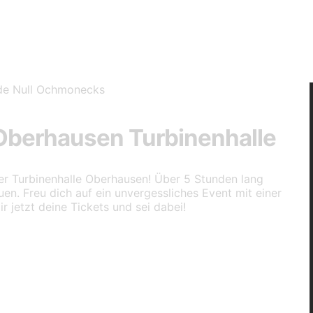
berhausen Turbinenhalle
r Turbinenhalle Oberhausen! Über 5 Stunden lang
en. Freu dich auf ein unvergessliches Event mit einer
 jetzt deine Tickets und sei dabei!